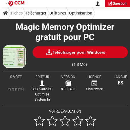
Question
Fiches
Télécharger
Utilitaires
Optimisation
Magic Memory Optimizer
gratuit pour PC
Télécharger pour Windows
(1,8 Mo)
0 VOTE
ÉDITEUR
VERSION
LICENCE
LANGUE
ES
BitBitCare PC
8.1.1.431
Shareware
Optimize
System In
VOTRE ÉVALUATION