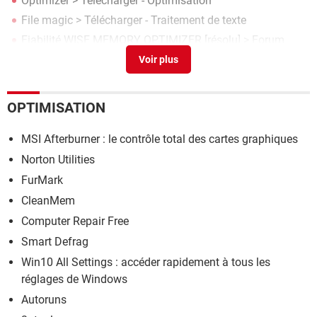
Optimizer
> Télécharger - Optimisation
File magic
> Télécharger - Traitement de texte
Fiabilité WISE MEMORY OPTIMIZER
[résolu] >
Forum
Stockage
OPTIMISATION
MSI Afterburner : le contrôle total des cartes graphiques
Norton Utilities
FurMark
CleanMem
Computer Repair Free
Smart Defrag
Win10 All Settings : accéder rapidement à tous les
réglages de Windows
Autoruns