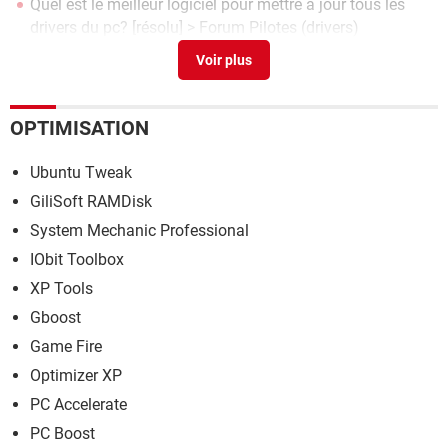
Quel est le meilleur logiciel pour mettre à jour tous les
drivers du pc?
[résolu] >
Forum Pilotes (drivers)
Driver easy
>
Forum Logiciels
OPTIMISATION
Ubuntu Tweak
GiliSoft RAMDisk
System Mechanic Professional
IObit Toolbox
XP Tools
Gboost
Game Fire
Optimizer XP
PC Accelerate
PC Boost