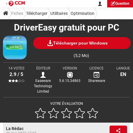
Question
Fiches
Télécharger
Utilitaires
Optimisation
DriverEasy gratuit pour PC
Télécharger pour Windows
(5,2 Mo)
14 VOTES
ÉDITEUR
VERSION
LICENCE
LANGUE
2.9 / 5
EN
Easeware
5.6.15.34863
Shareware
Technology
Limited
VOTRE ÉVALUATION
La Rédac