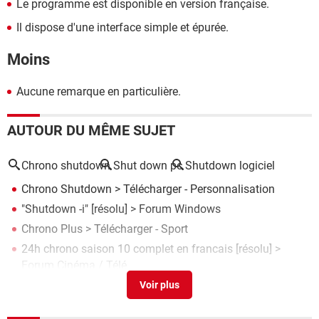
Le programme est disponible en version française.
Il dispose d'une interface simple et épurée.
Moins
Aucune remarque en particulière.
AUTOUR DU MÊME SUJET
Chrono shutdown
Shut down pc
Shutdown logiciel
Chrono Shutdown
> Télécharger - Personnalisation
"Shutdown -i"
[résolu] >
Forum Windows
Chrono Plus
> Télécharger - Sport
24h chrono saison 10 complet en francais
[résolu] >
Forum Cinéma / Télé
Windows shutdown assistant
> Télécharger - Divers
Utilitaires