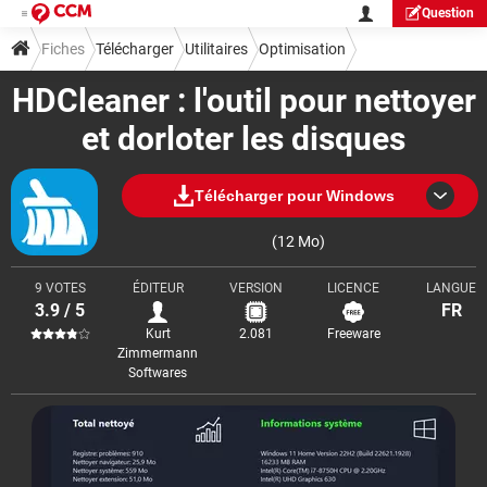
Question
Fiches
Télécharger
Utilitaires
Optimisation
HDCleaner : l'outil pour nettoyer
et dorloter les disques
Télécharger pour Windows
(12 Mo)
9 VOTES
ÉDITEUR
VERSION
LICENCE
LANGUE
3.9 / 5
FR
Kurt
2.081
Freeware
Zimmermann
Softwares