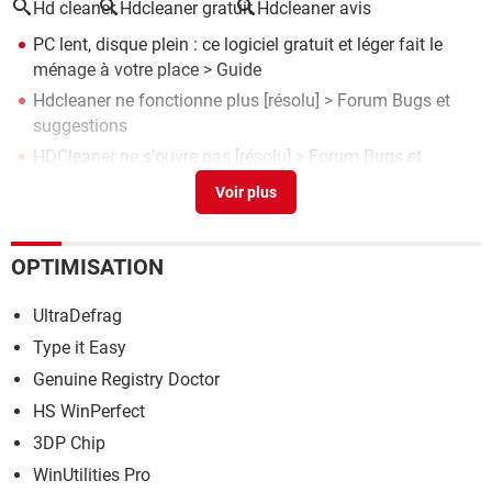
Hd cleaner
Hdcleaner gratuit
Hdcleaner avis
PC lent, disque plein : ce logiciel gratuit et léger fait le
ménage à votre place
> Guide
Hdcleaner ne fonctionne plus
[résolu] >
Forum Bugs et
suggestions
HDCleaner ne s'ouvre pas
[résolu] >
Forum Bugs et
suggestions
HD CLEANER installé mais ne démarre pas
[résolu] >
Forum Bugs et suggestions
OPTIMISATION
Apllication HDCleaner ne s'ouvrant pas
[résolu] >
Forum
Bugs et suggestions
UltraDefrag
Type it Easy
Genuine Registry Doctor
HS WinPerfect
3DP Chip
WinUtilities Pro