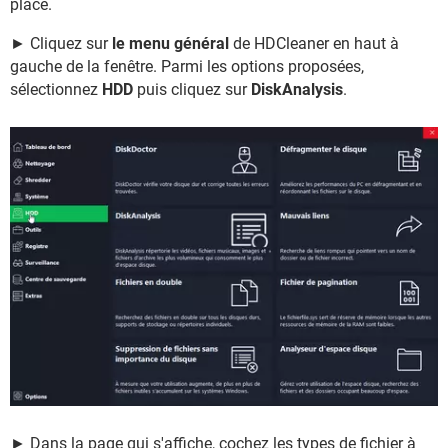
place.
► Cliquez sur
le menu général
de HDCleaner en haut à
gauche de la fenêtre. Parmi les options proposées,
sélectionnez
HDD
puis cliquez sur
DiskAnalysis
.
► Dans la page qui s'affiche, cochez les types de fichier à