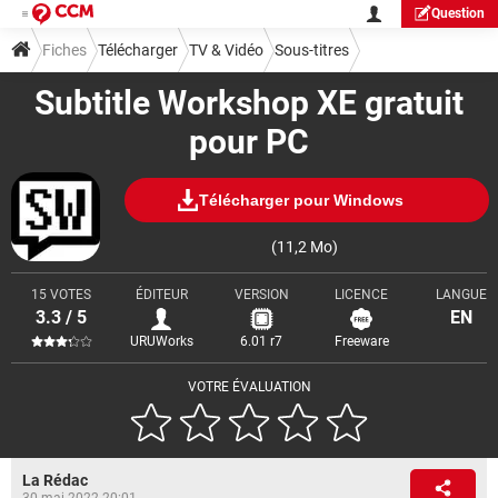
Question
Fiches
Télécharger
TV & Vidéo
Sous-titres
Subtitle Workshop XE gratuit
pour PC
Télécharger pour Windows
(11,2 Mo)
15 VOTES
ÉDITEUR
VERSION
LICENCE
LANGUE
3.3 / 5
EN
URUWorks
6.01 r7
Freeware
VOTRE ÉVALUATION
La Rédac