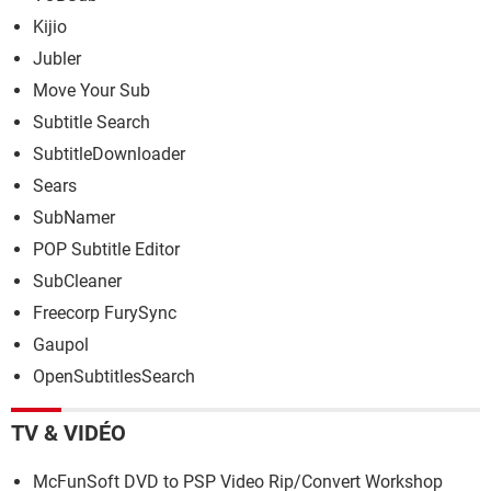
Kijio
Jubler
Move Your Sub
Subtitle Search
SubtitleDownloader
Sears
SubNamer
POP Subtitle Editor
SubCleaner
Freecorp FurySync
Gaupol
OpenSubtitlesSearch
TV & VIDÉO
McFunSoft DVD to PSP Video Rip/Convert Workshop