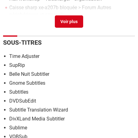
Caisse sharp xe-a207b bloquée
>
Forum Autres
périphériques et appareils
Sharp xe-a217w - Comment enlever du mode off?
[résolu]
>
Forum Autres périphériques et appareils
Caisse bloqué
>
Forum Autres périphériques et appareils
SOUS-TITRES
Time Adjuster
SupRip
Belle Nuit Subtitler
Gnome Subtitles
Subtitles
DVDSubEdit
Subtitle Translation Wizard
DivXLand Media Subtitler
Sublime
VOBSub