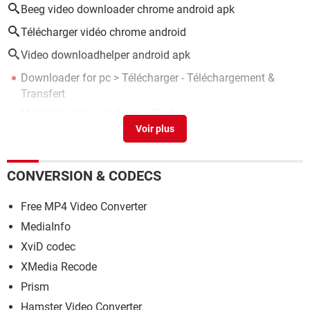
Beeg video downloader chrome android apk
Télécharger vidéo chrome android
Video downloadhelper android apk
Downloader for pc
> Télécharger - Téléchargement &
Transfert
Montage video windows
> Guide
Android Recovery : comment accéder au mode de
récupération
> Guide
Chrome download
> Télécharger - Navigateurs
CONVERSION & CODECS
VidMate
> Télécharger - TV & Vidéo
Free MP4 Video Converter
MediaInfo
XviD codec
XMedia Recode
Prism
Hamster Video Converter