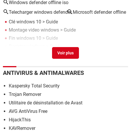
Windows defender offline iso
Telecharger windows defender
Microsoft defender offline
Clé windows 10
> Guide
Montage video windows
> Guide
Fin windows 10
> Guide
Registre windows
> Guide
Net framework 4.0 v 30319 windows 7 offline installer
>
Forum Logiciels
ANTIVIRUS & ANTIMALWARES
Kaspersky Total Security
Trojan Remover
Utilitaire de désinstallation de Avast
AVG AntiVirus Free
HijackThis
KAVRemover