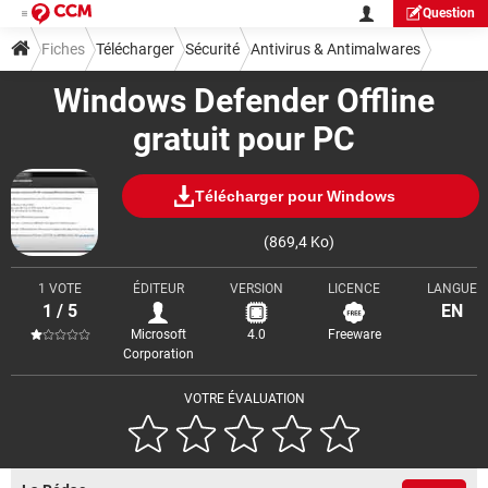
Question
Fiches
Télécharger
Sécurité
Antivirus & Antimalwares
Windows Defender Offline
gratuit pour PC
Télécharger pour Windows
(869,4 Ko)
1 VOTE
ÉDITEUR
VERSION
LICENCE
LANGUE
1 / 5
EN
Microsoft
4.0
Freeware
Corporation
VOTRE ÉVALUATION