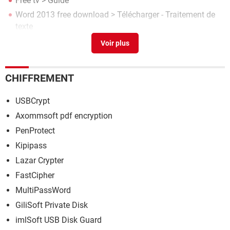
Free tv
> Guide
Word 2013 free download
> Télécharger - Traitement de
texte
Numéro free
> Guide
CHIFFREMENT
USBCrypt
Axommsoft pdf encryption
PenProtect
Kipipass
Lazar Crypter
FastCipher
MultiPassWord
GiliSoft Private Disk
imlSoft USB Disk Guard