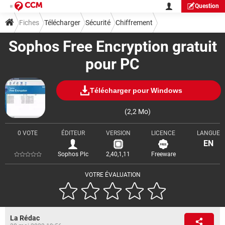
Question
Fiches
Télécharger
Sécurité
Chiffrement
Sophos Free Encryption gratuit
pour PC
Télécharger pour Windows
(2,2 Mo)
0 VOTE
ÉDITEUR
VERSION
LICENCE
LANGUE
EN
Sophos Plc
2,40,1,11
Freeware
VOTRE ÉVALUATION
La Rédac