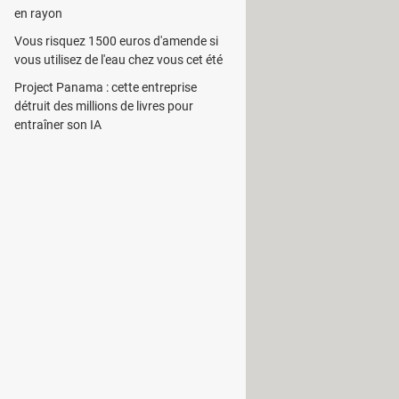
en rayon
Vous risquez 1500 euros d'amende si
vous utilisez de l'eau chez vous cet été
Project Panama : cette entreprise
férer les photos dans l'iPhone vers
détruit des millions de livres pour
 simultanée de plusieurs images.
entraîner son IA
fer
peut également supporter
 le rendant davantage plus pratique.
on, il est compatible avec l'iPhone
od nano 6G, iPod touch, et bien