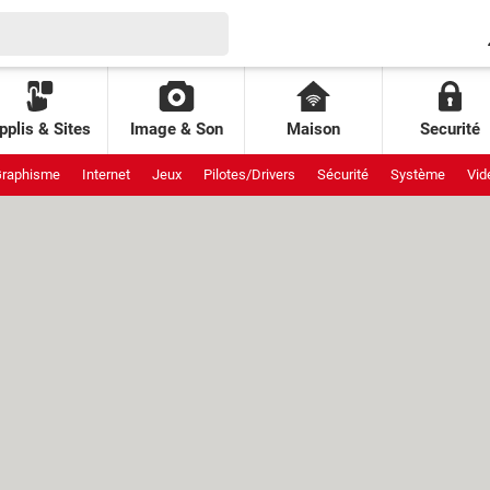
pplis & Sites
Image & Son
Maison
Securité
raphisme
Internet
Jeux
Pilotes/Drivers
Sécurité
Système
Vid