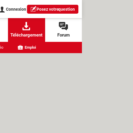
Connexion
Posez votre
question
Téléchargement
Forum
éo
Emploi