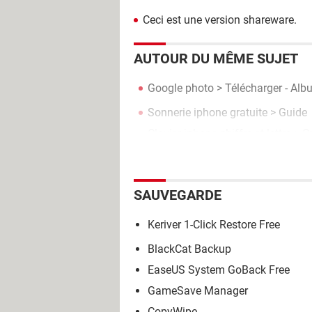
Ceci est une version shareware.
AUTOUR DU MÊME SUJET
Google photo
> Télécharger - Al
Sonnerie iphone gratuite
> Guide
Clavier iphone chiffre et lettre
> G
SAUVEGARDE
Keriver 1-Click Restore Free
BlackCat Backup
EaseUS System GoBack Free
GameSave Manager
CopyWipe