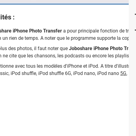
ités :
share iPhone Photo Transfer
a pour principale fonction de trans
 en un rien de temps. A noter que le programme supporte la copie
plus des photos, il faut noter que
Joboshare iPhone Photo Trans
on ne cite que les chansons, les podcasts ou encore les playlists,
onne avec tous les modèles d'iPhone et iPod. A titre d'illustrati
ssic, iPod shuffle, iPod shuffle 6G, iPod nano, iPod nano
5G
, iP