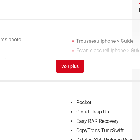
bums photo
Trousseau iphone
> Guide
Ecran d'accueil iphone
> Gui
uide
Pocket
Cloud Heap Up
Easy RAR Recovery
CopyTrans TuneSwift
Deleted Still Pictures Recove