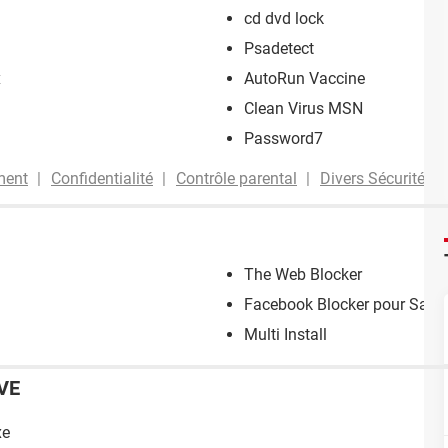
cd dvd lock
Psadetect
x
AutoRun Vaccine
Clean Virus MSN
Password7
ment
Confidentialité
Contrôle parental
Divers Sécurité
The Web Blocker
Facebook Blocker pour Safar
Multi Install
VE
xe