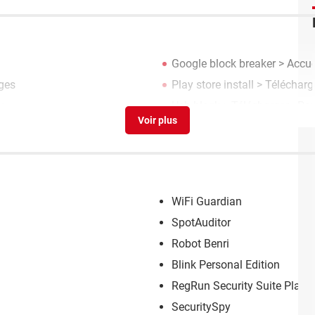
Google block breaker
> Accuei
ges
Play store install
> Télécharg
u
Usb block
> Télécharger - Par
WiFi Guardian
SpotAuditor
Robot Benri
Blink Personal Edition
RegRun Security Suite Plati
SecuritySpy