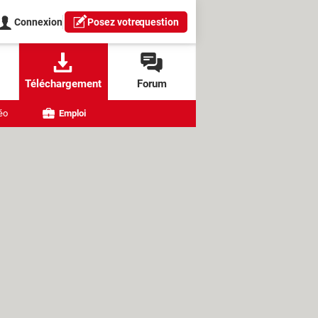
Connexion
Posez votre
question
Téléchargement
Forum
éo
Emploi