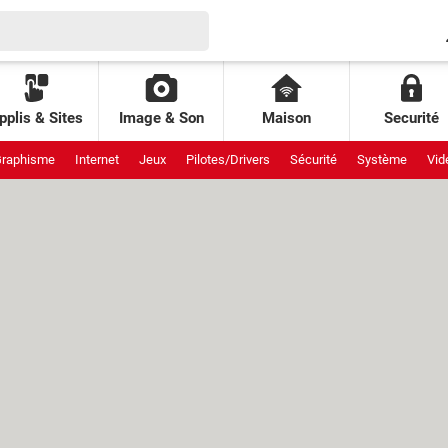
pplis & Sites
Image & Son
Maison
Securité
raphisme
Internet
Jeux
Pilotes/Drivers
Sécurité
Système
Vid