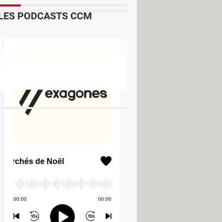
LES PODCASTS CCM
l - Services en ligne
er - Téléchargement & Transfert
e-feu
num