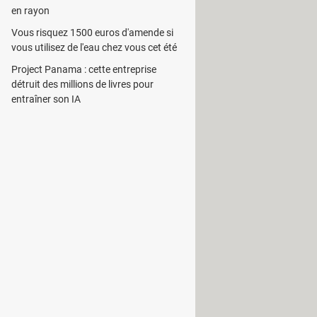
en rayon
Vous risquez 1500 euros d'amende si
dont le menu démarrer ou encore le
vous utilisez de l'eau chez vous cet été
emande de
mot de passe
.
Project Panama : cette entreprise
sure d'approuver ou non l'ouverture
détruit des millions de livres pour
entraîner son IA
rypter les fichiers stockés sur le
e personnel. Dès l'installation de ce
és du PC.