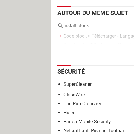
AUTOUR DU MÊME SUJET
Install-block
Code block
> Télécharger - Langa
Peer block
> Télécharger - Pare-fe
SÉCURITÉ
SuperCleaner
GlassWire
The Pub Cruncher
Hider
Panda Mobile Security
Netcraft anti-Pishing Toolbar