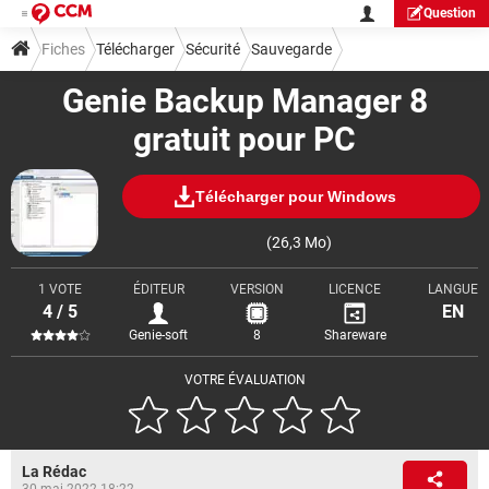
Question
Fiches
Télécharger
Sécurité
Sauvegarde
Genie Backup Manager 8
gratuit pour PC
Télécharger pour Windows
(26,3 Mo)
1 VOTE
ÉDITEUR
VERSION
LICENCE
LANGUE
4 / 5
EN
Genie-soft
8
Shareware
VOTRE ÉVALUATION
La Rédac