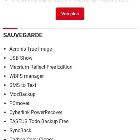
Netgear genie
> Télécharger - Connexion à distance
SAUVEGARDE
Acronis True Image
USB Show
Macrium Reflect Free Edition
WBFS manager
SMS to Text
MozBackup
PCmover
Cyberlink PowerRecover
EASEUS Todo Backup Free
SyncBack
Carbon Copy Cloner