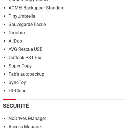
AOMEI Backupper Standard
TinyUmbrella
Sauvegarde Facile
Groobax
AllDup
AVG Rescue USB
Outlook PST Fix
Super Copy
Fab's autobackup
SyncToy
HDClone
SÉCURITÉ
NoDrives Manager
Access Manager