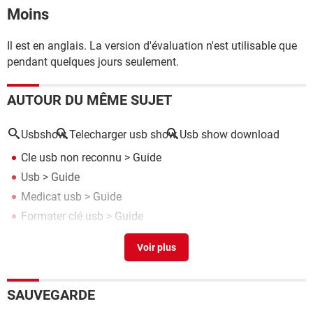
Moins
Il est en anglais. La version d'évaluation n'est utilisable que
pendant quelques jours seulement.
AUTOUR DU MÊME SUJET
Usbshow
Telecharger usb show
Usb show download
Cle usb non reconnu
> Guide
Usb
> Guide
Medicat usb
> Guide
Formater clé usb
> Guide
Hp usb disk storage format tool
> Télécharger - Stockage
SAUVEGARDE