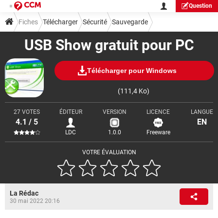
Question
Fiches
Télécharger
Sécurité
Sauvegarde
USB Show gratuit pour PC
Télécharger pour Windows
(111,4 Ko)
27 VOTES
ÉDITEUR
VERSION
LICENCE
LANGUE
4.1 / 5
EN
LDC
1.0.0
Freeware
VOTRE ÉVALUATION
La Rédac
30 mai 2022 20:16