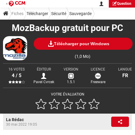
Question
Fiches
Télécharger
Sécurité
Sauvegarde
MozBackup gratuit pour PC
Télécharger pour Windows
(1,0 Mo)
16 VOTES
ÉDITEUR
VERSION
LICENCE
LANGUE
4 / 5
FR
Pavel Cvrcek
1.5.1
Freeware
VOTRE ÉVALUATION
La Rédac
30 mai 2022 19:05