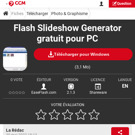
Question
Fiches
Télécharger
Photo & Graphisme
Flash Slideshow Generator
Visionnage & Diaporama
gratuit pour PC
Télécharger pour Windows
(3,1 Mo)
0 VOTE
ÉDITEUR
VERSION
LICENCE
LANGUE
EN
EaseFlash.com
2.1.3
Shareware
VOTRE ÉVALUATION
La Rédac