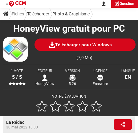
Question
Fiches
Télécharger
Photo & Graphisme
HoneyView gratuit pour PC
Visionnage & Diaporama
Télécharger pour Windows
(7,9 Mo)
1 VOTE
ÉDITEUR
VERSION
LICENCE
LANGUE
5 / 5
EN
HoneyView
5.26
Freeware
VOTRE ÉVALUATION
La Rédac
30 mai 2022 18:30