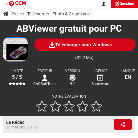
Question
Fiches
Télécharger
Photo & Graphisme
ABViewer gratuit pour PC
Visionnage & Diaporama
Télécharger pour Windows
(32,2 Mo)
1 VOTE
ÉDITEUR
VERSION
LICENCE
LANGUE
5 / 5
EN
CADSoftTools
9.1
Shareware
VOTRE ÉVALUATION
La Rédac
28 mai 2025 01:55