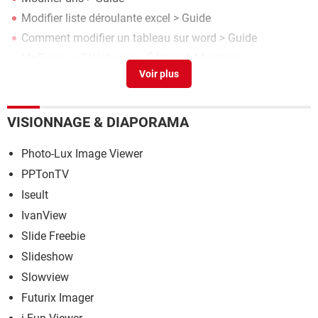
Modifier liste déroulante excel
> Guide
Comment modifier un tableau sur word
> Guide
Mp3 gain
> Télécharger - Édition & Montage
Modifier annonce le bon coin sans payer
[résolu] >
Forum
Services en ligne
VISIONNAGE & DIAPORAMA
Photo-Lux Image Viewer
PPTonTV
Iseult
IvanView
Slide Freebie
Slideshow
Slowview
Futurix Imager