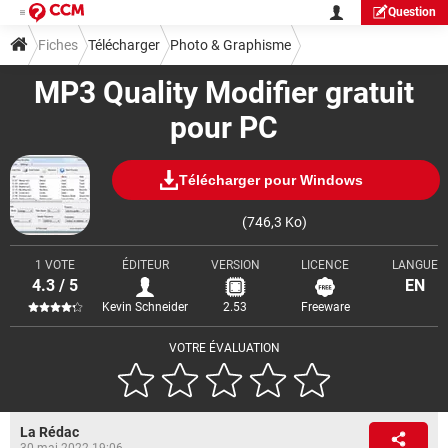
Question
Fiches
Télécharger
Photo & Graphisme
MP3 Quality Modifier gratuit
Visionnage & Diaporama
pour PC
Télécharger pour Windows
(746,3 Ko)
1 VOTE
ÉDITEUR
VERSION
LICENCE
LANGUE
4.3 / 5
EN
Kevin Schneider
2.53
Freeware
VOTRE ÉVALUATION
La Rédac