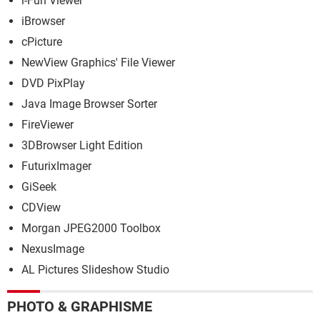
i-Fun Viewer
iBrowser
cPicture
NewView Graphics' File Viewer
DVD PixPlay
Java Image Browser Sorter
FireViewer
3DBrowser Light Edition
FuturixImager
GiSeek
CDView
Morgan JPEG2000 Toolbox
NexusImage
AL Pictures Slideshow Studio
PHOTO & GRAPHISME