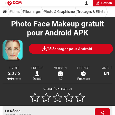
Question
Fiches
Télécharger
Photo & Graphisme
Trucages & Effets
Photo Face Makeup gratuit
pour Android APK
Télécharger pour Android
1 VOTE
ÉDITEUR
VERSION
LICENCE
LANGUE
2.3 / 5
EN
Dexati
1.0
Freeware
VOTRE ÉVALUATION
La Rédac