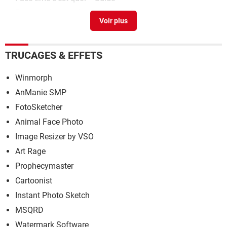
Partage photo en ligne gratuit
> Guide
TRUCAGES & EFFETS
Winmorph
AnManie SMP
FotoSketcher
Animal Face Photo
Image Resizer by VSO
Art Rage
Prophecymaster
Cartoonist
Instant Photo Sketch
MSQRD
Watermark Software