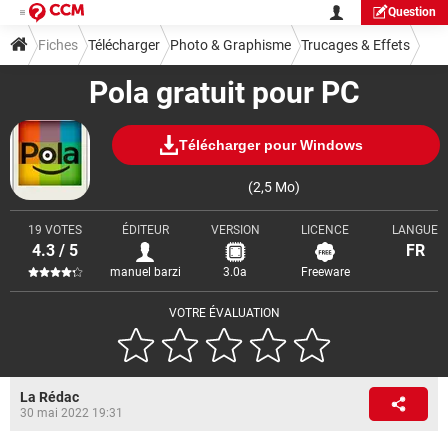
Question
Fiches
Télécharger
Photo & Graphisme
Trucages & Effets
Pola gratuit pour PC
Télécharger pour Windows
(2,5 Mo)
19 VOTES
ÉDITEUR
VERSION
LICENCE
LANGUE
4.3 / 5
FR
manuel barzi
3.0a
Freeware
VOTRE ÉVALUATION
La Rédac
30 mai 2022 19:31