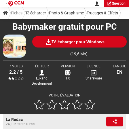
Question
Fiches
Télécharger
Photo & Graphisme
Trucages & Effets
Babymaker gratuit pour PC
Télécharger pour Windows
(19,6 Mo)
7 VOTES
ÉDITEUR
VERSION
LICENCE
LANGUE
2.2 / 5
EN
Luxand
1.0
Shareware
Development
VOTRE ÉVALUATION
La Rédac
24 juin 2025 01:55