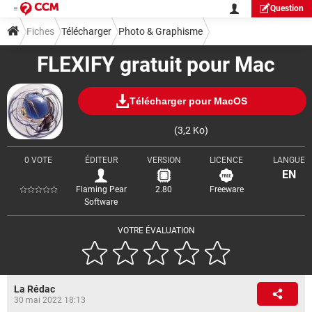
Question
Fiches
Télécharger
Photo & Graphisme
FLEXIFY gratuit pour Mac
Télécharger pour MacOS
(3,2 Ko)
0 VOTE
ÉDITEUR
VERSION
LICENCE
LANGUE
EN
Flaming Pear
2.80
Freeware
Software
VOTRE ÉVALUATION
La Rédac
30 mai 2022 18:13