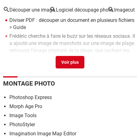
Découper une image
Logiciel découpage photo
Imagecut
Diviser PDF : découper un document en plusieurs fichiers
> Guide
Frédéric cherche à faire le buzz sur les réseaux sociaux. il
a ajouté une image de manchots sur une image de plage.
retrouvez l'image originale de la plage. que cachent les
manchots ?
[résolu] >
Forum Windows
Couper une vidéo : les solutions simples sur PC et Mac
>
Guide
Légender une image
> Guide
MONTAGE PHOTO
Couper un MP3 : comment découper un fichier audio
>
Photoshop Express
Guide
Morph Age Pro
Image Tools
PhotoStyler
Imagination Image Map Editor