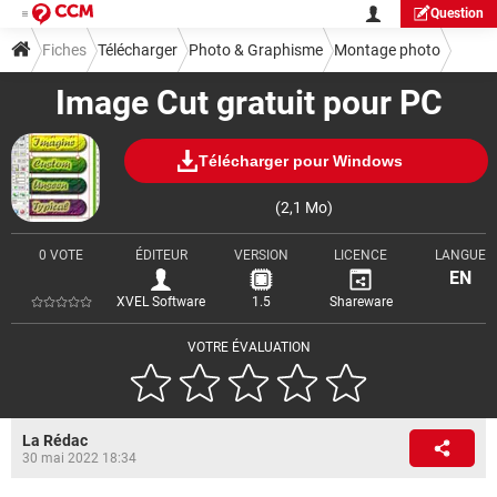
Question
Fiches
Télécharger
Photo & Graphisme
Montage photo
Image Cut gratuit pour PC
Télécharger pour Windows
(2,1 Mo)
0 VOTE
ÉDITEUR
VERSION
LICENCE
LANGUE
EN
XVEL Software
1.5
Shareware
VOTRE ÉVALUATION
La Rédac
30 mai 2022 18:34