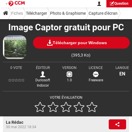
Question
Fiches
Télécharger
Photo & Graphisme
Capture d'écran
Image Captor gratuit pour PC
Télécharger pour Windows
(395,3 Ko)
0 VOTE
ÉDITEUR
VERSION
LICENCE
LANGUE
EN
Duriosoft
1.0
Freeware
Indocor
VOTRE ÉVALUATION
La Rédac
30 mai 2022 18:34