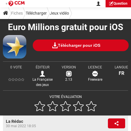
Question
Fiches
Télécharger
Jeux vidéo
Euro Millions gratuit pour iOS
Télécharger pour iOS
0 VOTE
ÉDITEUR
VERSION
LICENCE
LANGUE
FR
La Française
2.13
Freeware
des jeux
VOTRE ÉVALUATION
La Rédac
30 mai 2022 18:05