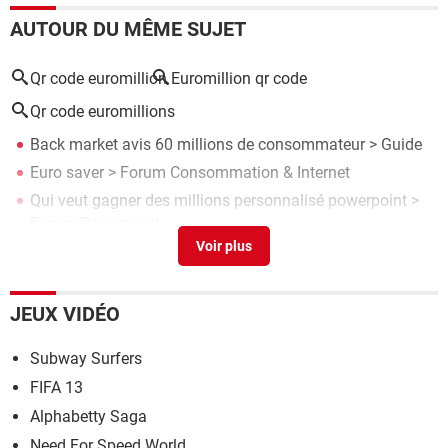
AUTOUR DU MÊME SUJET
Qr code euromillion
Euromillion qr code
Qr code euromillions
Back market avis 60 millions de consommateur
> Guide
Euro saver
>
Forum Consommation & Internet
Qui veut gagner des millions personnalisé powerpoint
>
Forum Powerpoint
Euro office
> Guide
Chaine qui veut gagner des millions free
> Guide
JEUX VIDÉO
Subway Surfers
FIFA 13
Alphabetty Saga
Need For Speed World