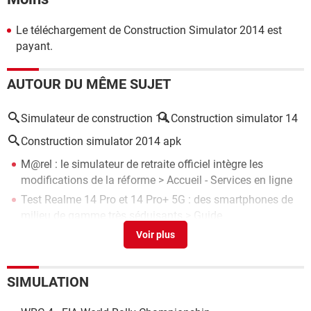
Le téléchargement de Construction Simulator 2014 est
payant.
AUTOUR DU MÊME SUJET
Simulateur de construction 14
Construction simulator 14
Construction simulator 2014 apk
M@rel : le simulateur de retraite officiel intègre les
modifications de la réforme
> Accueil - Services en ligne
Test Realme 14 Pro et 14 Pro+ 5G : des smartphones de
milieu de gamme très séduisants
> Guide
EXCEL - Calcul automatique de Fin de contrat et période
d'essai
[résolu] >
Forum Excel
Color Style Studio
> Télécharger - Divers Photo &
SIMULATION
Graphisme
Bateau école simulateur
> Télécharger - Loisirs créatifs