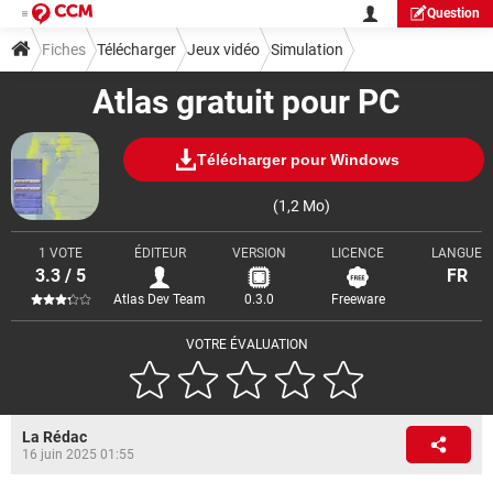
Question
Fiches
Télécharger
Jeux vidéo
Simulation
Atlas gratuit pour PC
Télécharger pour Windows
(1,2 Mo)
1 VOTE
ÉDITEUR
VERSION
LICENCE
LANGUE
3.3 / 5
FR
Atlas Dev Team
0.3.0
Freeware
VOTRE ÉVALUATION
La Rédac
16 juin 2025 01:55