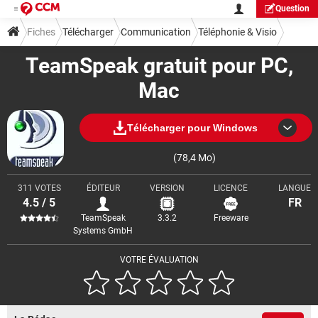
Question
Fiches
Télécharger
Communication
Téléphonie & Visio
TeamSpeak gratuit pour PC,
Mac
Télécharger pour Windows
(78,4 Mo)
311 VOTES
ÉDITEUR
VERSION
LICENCE
LANGUE
4.5 / 5
FR
TeamSpeak
3.3.2
Freeware
Systems GmbH
VOTRE ÉVALUATION