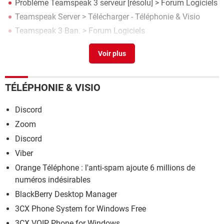
Problème Teamspeak 3 serveur
[résolu] >
Forum Logiciels
Teamspeak Server
> Télécharger - Téléphonie & Visio
Teamspeak 3 Ban.
>
Forum Logiciels
Problème teamspeak
[résolu] >
Forum Mail
Créer serveur TS Gratuit
>
Forum Réseaux sociaux
TÉLÉPHONIE & VISIO
Discord
Zoom
Discord
Viber
Orange Téléphone : l'anti-spam ajoute 6 millions de
numéros indésirables
BlackBerry Desktop Manager
3CX Phone System for Windows Free
3CX VOIP Phone for Windows