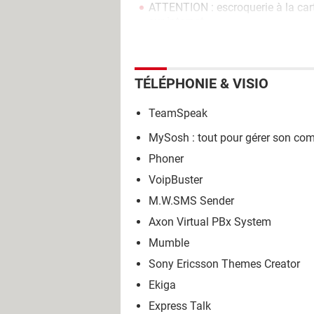
ATTENTION : escroquerie à la cart
sur internet
TÉLÉPHONIE & VISIO
TeamSpeak
MySosh : tout pour gérer son co
Phoner
VoipBuster
M.W.SMS Sender
Axon Virtual PBx System
Mumble
Sony Ericsson Themes Creator
Ekiga
Express Talk