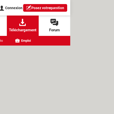
Connexion
Posez votre
question
Téléchargement
Forum
éo
Emploi