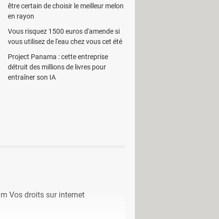
ur utiliser cette application. Il vous
être certain de choisir le meilleur melon
rifs est disponible sur le site de
en rayon
Vous risquez 1500 euros d'amende si
vous utilisez de l'eau chez vous cet été
Project Panama : cette entreprise
détruit des millions de livres pour
entraîner son IA
m Vos droits sur internet