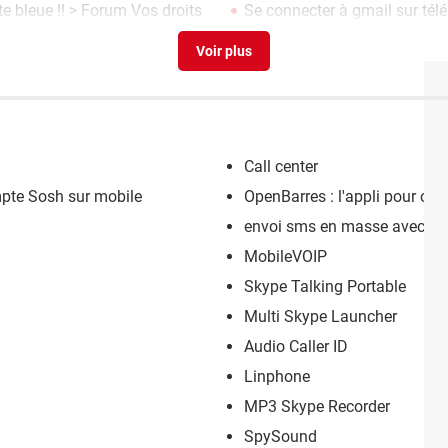
e bleue !!
>
Forum Vos droits
Se connecter à gmail sur tél
Call center
mpte Sosh sur mobile
OpenBarres : l'appli pour co
envoi sms en masse avec 
MobileVOIP
Skype Talking Portable
Multi Skype Launcher
Audio Caller ID
Linphone
MP3 Skype Recorder
SpySound