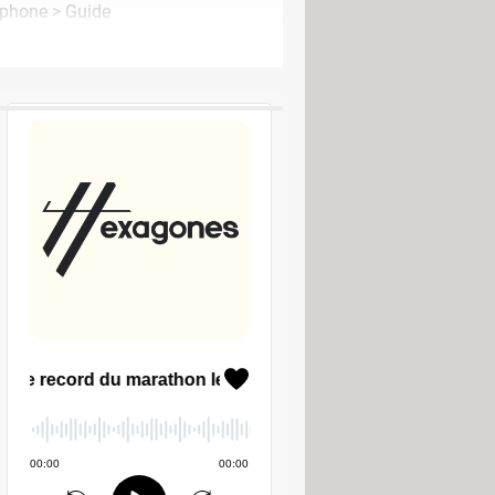
éphone
> Guide
LES PODCASTS CCM
nnaître le DAS d'un smartphone
modem