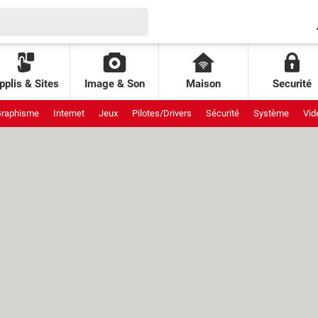
pplis & Sites
Image & Son
Maison
Securité
raphisme
Internet
Jeux
Pilotes/Drivers
Sécurité
Système
Vid