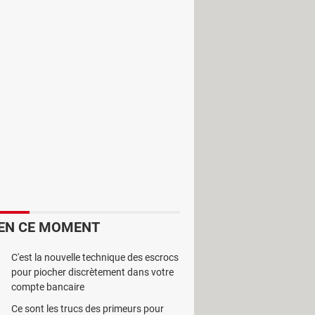
éléphone via son PC est encore plus
et, ce logiciel est spécialement conçu
EN CE MOMENT
s téléphones fixes ou mobiles à
i est très pratique.
C'est la nouvelle technique des escrocs
pour piocher discrètement dans votre
nt. Tout ce que vous avez à payer,
compte bancaire
Ce sont les trucs des primeurs pour