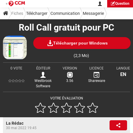
Question
Fiches
Télécharger
Communication
Messagerie
Roll Call gratuit pour PC
Télécharger pour Windows
(2,3 Mo)
0 VOTE
ÉDITEUR
VERSION
LICENCE
LANGUE
EN
Westbrook
3.56
Shareware
Software
VOTRE ÉVALUATION
La Rédac
30 mai 2022 19:45