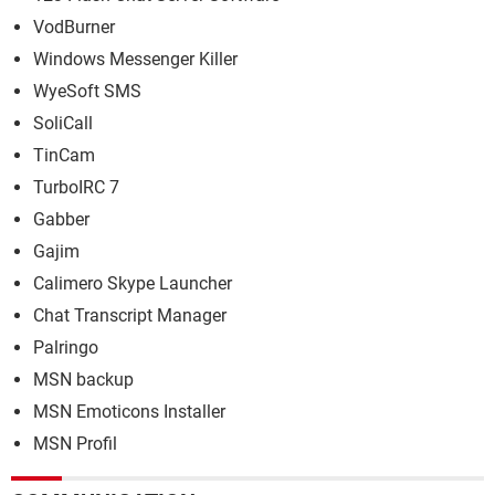
VodBurner
Windows Messenger Killer
WyeSoft SMS
SoliCall
TinCam
TurboIRC 7
Gabber
Gajim
Calimero Skype Launcher
Chat Transcript Manager
Palringo
MSN backup
MSN Emoticons Installer
MSN Profil