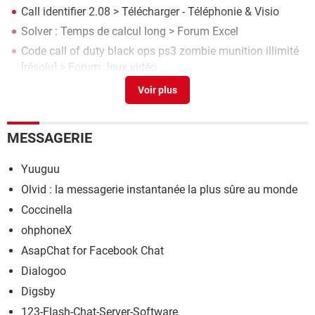
Call identifier 2.08
> Télécharger - Téléphonie & Visio
Solver : Temps de calcul long
>
Forum Excel
Code call of duty black ops ps3 zombie munition illimité
[résolu] >
Forum Jeux vidéo
Call of duty traduction
>
Forum Jeux vidéo
MESSAGERIE
Yuuguu
Olvid : la messagerie instantanée la plus sûre au monde
Coccinella
ohphoneX
AsapChat for Facebook Chat
Dialogoo
Digsby
123-Flash-Chat-Server-Software