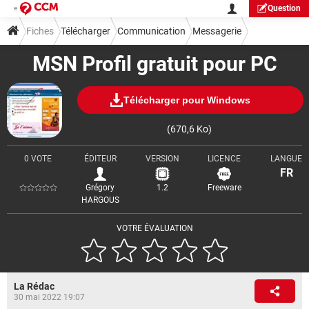
Question
Fiches
Télécharger
Communication
Messagerie
MSN Profil gratuit pour PC
Télécharger pour Windows
(670,6 Ko)
0 VOTE
ÉDITEUR
VERSION
LICENCE
LANGUE
FR
Grégory
1.2
Freeware
HARGOUS
VOTRE ÉVALUATION
La Rédac
30 mai 2022 19:07