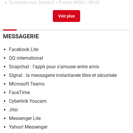
Symbole msn
[résolu] >
Forum MSN / WLM
Telecharger msn
> Télécharger - Messagerie
Msn 2009
> Télécharger - Messagerie
MESSAGERIE
Facebook Lite
QQ international
Snapchat : l'appli pour s'amuser entre amis
Signal : la messagerie instantanée libre et sécurisée
Microsoft Teams
FaceTime
Cyberlink Youcam
Jitsi
Messenger Lite
Yahoo! Messenger