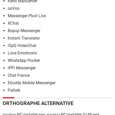
Kerio MailServer
ooVoo
Messenger Plus! Live
XChat
Bopup Messenger
Instant Translator
iSpQ VideoChat
Love Emoticons
WhatsApp Pocket
iPPi Messenger
Chat France
Ebuddy Mobile Messenger
Paltalk
ORTHOGRAPHE ALTERNATIVE
yuuguu-PC-installer.exe, yuuguu-PC-installer-3149.exe