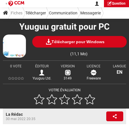
Question
Fiches
Télécharger
Communication
Messagerie
Yuuguu gratuit pour PC
Télécharger pour Windows
(11,1 Mo)
0 VOTE
ÉDITEUR
VERSION
LICENCE
LANGUE
EN
Yuuguu Ltd.
3149
Freeware
VOTRE ÉVALUATION
La Rédac
30 mai 2022 20:35