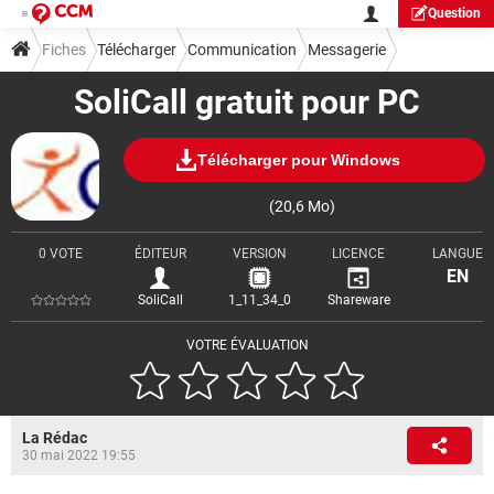
Question
Fiches
Télécharger
Communication
Messagerie
SoliCall gratuit pour PC
Télécharger pour Windows
(20,6 Mo)
0 VOTE
ÉDITEUR
VERSION
LICENCE
LANGUE
EN
SoliCall
1_11_34_0
Shareware
VOTRE ÉVALUATION
La Rédac
30 mai 2022 19:55