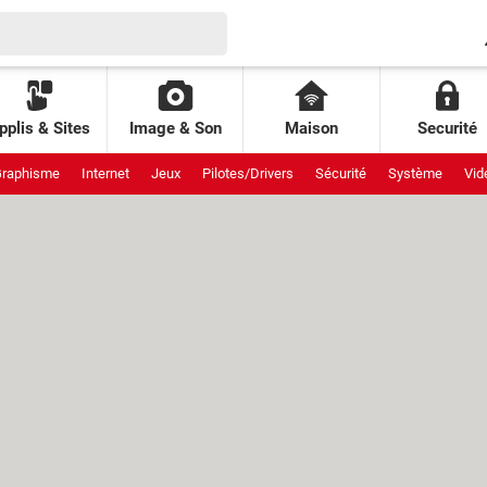
pplis & Sites
Image & Son
Maison
Securité
raphisme
Internet
Jeux
Pilotes/Drivers
Sécurité
Système
Vid