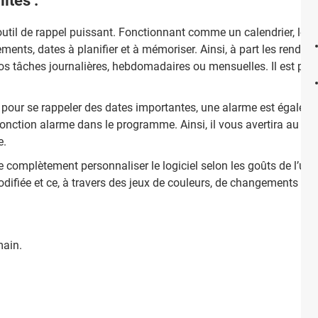
ités :
util de rappel puissant. Fonctionnant comme un calendrier, le log
nements, dates à planifier et à mémoriser. Ainsi, à part les rendez-
 tâches journalières, hebdomadaires ou mensuelles. Il est possib
s pour se rappeler des dates importantes, une alarme est égaleme
a fonction alarme dans le programme. Ainsi, il vous avertira au mo
e.
 complètement personnaliser le logiciel selon les goûts de l’utilisa
modifiée et ce, à travers des jeux de couleurs, de changements de
main.