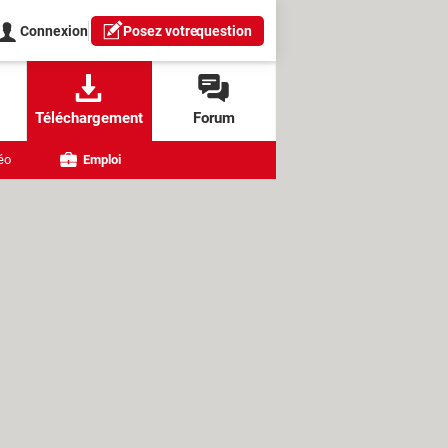
Connexion
Posez votre
question
Téléchargement
Forum
éo
Emploi