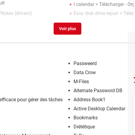
uit
I calendar
> Télécharger - Or
ilotes (drivers)
Easy disk drive repair
> Téléc
- Divers Photo & Graphisme
Easy wifi config
>
Forum WiF
Passweerd
Data Crow
M-Files
Alternate Password DB
efficace pour gérer des tâches
Address Book1
Active Desktop Calendar
Bookmarks
Diététique