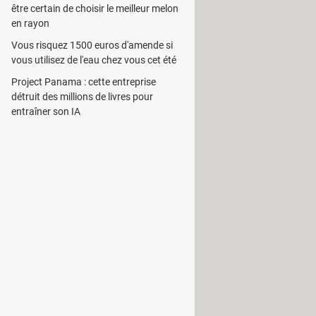
être certain de choisir le meilleur melon
en rayon
iciel est un outil permettant à
Vous risquez 1500 euros d'amende si
vous et les dates d’anniversaire,
vous utilisez de l'eau chez vous cet été
le de les visionner à l’aide d’un
Project Panama : cette entreprise
détruit des millions de livres pour
nt indispensable. C’est la raison
entraîner son IA
ment opportun. Il est à noter que le
teur. A titre d’illustration,
 police ou encore de
formatage
.