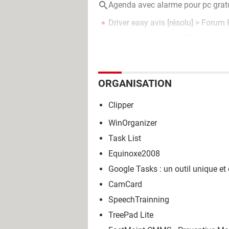
Agenda avec alarme pour pc grat
Driver easy avis
[résolu] >
Forum P
Easy poster printer
> Télécharger 
ORGANISATION
Clipper
WinOrganizer
Task List
Equinoxe2008
Google Tasks : un outil unique et 
CamCard
SpeechTrainning
TreePad Lite