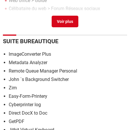
Web office
> Guide
Célibataire du web
>
Forum Réseaux sociaux
Page web non disponible
> Guide
SUITE BUREAUTIQUE
ImageConverter Plus
Metadata Analyzer
Remote Queue Manager Personal
John `s Background Switcher
Zim
Easy-Form-Printery
Cyberprinter log
Direct DocX to Doc
GetPDF
Jitbit Virtual Keyboard