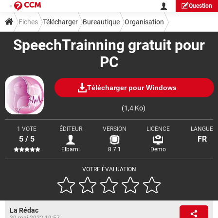
Question
Fiches
Télécharger
Bureautique
Organisation
SpeechTrainning gratuit pour
PC
Télécharger pour Windows
(1,4 Ko)
1 VOTE
ÉDITEUR
VERSION
LICENCE
LANGUE
5 / 5
FR
Elbarni
8.7.1
Demo
VOTRE ÉVALUATION
La Rédac