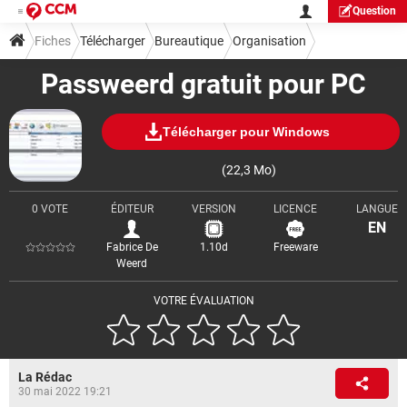
Question
Fiches
Télécharger
Bureautique
Organisation
Passweerd gratuit pour PC
Télécharger pour Windows
(22,3 Mo)
0 VOTE
ÉDITEUR
VERSION
LICENCE
LANGUE
EN
Fabrice De
1.10d
Freeware
Weerd
VOTRE ÉVALUATION
La Rédac
30 mai 2022 19:21