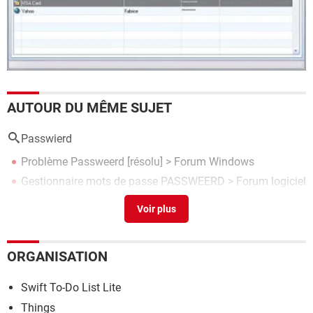
AUTOUR DU MÊME SUJET
Passwierd
Problème Passweerd
[résolu] >
Forum Windows
Gestionnaire mots de passe PASSWEERD
>
Forum logiciel
systeme
ORGANISATION
Swift To-Do List Lite
Things