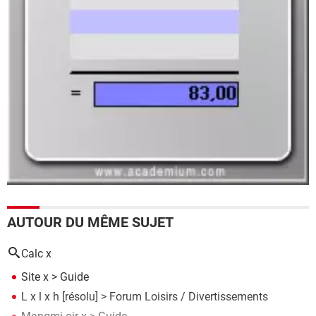
AUTOUR DU MÊME SUJET
Calc x
Site x
> Guide
L x l x h
[résolu] >
Forum Loisirs / Divertissements