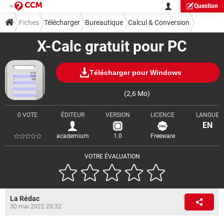
Question
Fiches
Télécharger
Bureautique
Calcul & Conversion
X-Calc gratuit pour PC
Télécharger pour Windows
(2,6 Mo)
0 VOTE
ÉDITEUR
VERSION
LICENCE
LANGUE
EN
academium
1.0
Freeware
VOTRE ÉVALUATION
La Rédac
30 mai 2022 20:32