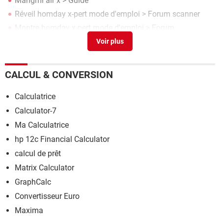
Mangmi air x
> Guide
Réveil homday x-pert mode d'emploi
>
Forum scanner
Montre homday x-pert mode d'emploi
>
Forum
Accessoires & objets connectés
CALCUL & CONVERSION
Calculatrice
Calculator-7
Ma Calculatrice
hp 12c Financial Calculator
calcul de prêt
Matrix Calculator
GraphCalc
Convertisseur Euro
Maxima