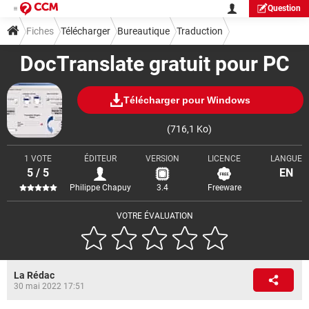
Question
Fiches
Télécharger
Bureautique
Traduction
DocTranslate gratuit pour PC
Télécharger pour Windows
(716,1 Ko)
1 VOTE
ÉDITEUR
VERSION
LICENCE
LANGUE
5 / 5
EN
Philippe Chapuy
3.4
Freeware
VOTRE ÉVALUATION
La Rédac
30 mai 2022 17:51