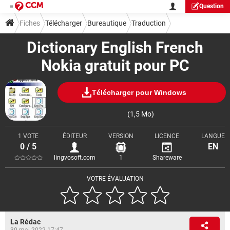
Question
Fiches
Télécharger
Bureautique
Traduction
Dictionary English French
Nokia gratuit pour PC
Télécharger pour Windows
(1,5 Mo)
1 VOTE
ÉDITEUR
VERSION
LICENCE
LANGUE
0 / 5
EN
lingvosoft.com
1
Shareware
VOTRE ÉVALUATION
La Rédac