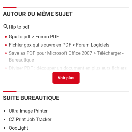
AUTOUR DU MÊME SUJET
Hlp to pdf
Gpx to pdf
>
Forum PDF
Fichier gpx qui s'ouvre en PDF
>
Forum Logiciels
Save as PDF pour Microsoft Office 2007
> Télécharger -
Bureautique
Diviser PDF : découper un document en plusieurs fichiers
> Guide
Le Coran en français (PDF)
> Télécharger - Histoire &
Religion
SUITE BUREAUTIQUE
Ultra Image Printer
CZ Print Job Tracker
OooLight