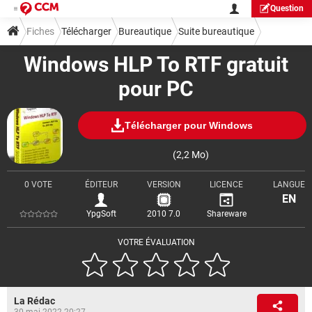
Question
Fiches
Télécharger
Bureautique
Suite bureautique
Windows HLP To RTF gratuit
pour PC
Télécharger pour Windows
(2,2 Mo)
0 VOTE
ÉDITEUR
VERSION
LICENCE
LANGUE
EN
YpgSoft
2010 7.0
Shareware
VOTRE ÉVALUATION
La Rédac