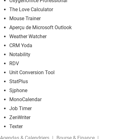
OxygenOffice Professional
The Love Calculator
Mouse Trainer
Aperçu de Microsoft Outlook
Weather Watcher
CRM Yoda
Notability
RDV
Unit Conversion Tool
StatPlus
Sjphone
MonoCalendar
Job Timer
ZenWriter
Texter
Agendas & Calendriers
Bourse & Finance