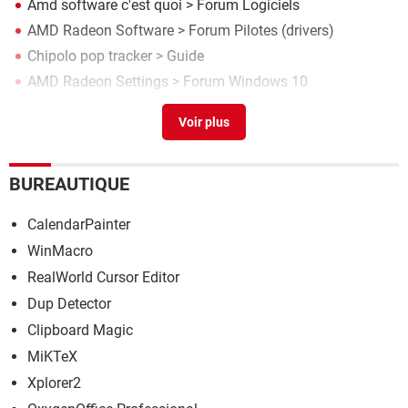
Amd software c'est quoi
>
Forum Logiciels
AMD Radeon Software
>
Forum Pilotes (drivers)
Chipolo pop tracker
> Guide
AMD Radeon Settings
>
Forum Windows 10
Iobit software updater
> Télécharger - Pilotes & Matériel
BUREAUTIQUE
CalendarPainter
WinMacro
RealWorld Cursor Editor
Dup Detector
Clipboard Magic
MiKTeX
Xplorer2