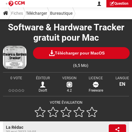
Question
Fiches
Télécharger
Bureautique
Software & Hardware Tracker
gratuit pour Mac
Télécharger pour MacOS
(6,5 Mo)
0 VOTE
ÉDITEUR
VERSION
LICENCE
LANGUE
EN
Dxoft
4.2
Freeware
VOTRE ÉVALUATION
La Rédac