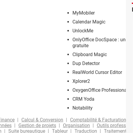
MyMobiler
Calendar Magic
UnlockMe
OnlyOffice DocSpace : une su
gratuite
Clipboard Magic
Dup Detector
RealWorld Cursor Editor
Xplorer2
OxygenOffice Professional
CRM Yoda
Notability
Finance
Calcul & Conversion
Comptabilité & Facturation
onnées
Gestion de projets
Organisation
Outils profession
n
Suite bureautique
Tableur
Traduction
Traitement de