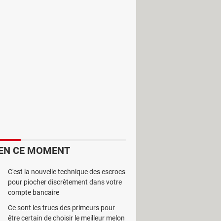
r un Mac. Etant similaire au
EN CE MOMENT
C'est la nouvelle technique des escrocs
pour piocher discrètement dans votre
compte bancaire
l en un outil de statistique
Ce sont les trucs des primeurs pour
ucune erreur.
être certain de choisir le meilleur melon