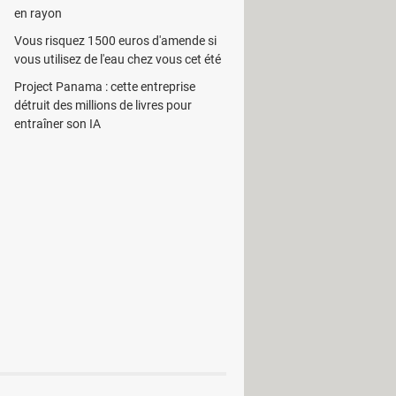
en rayon
andard.
StatPlus Mac
peut même
oefficients de corrélation et autres.
Vous risquez 1500 euros d'amende si
vous utilisez de l'eau chez vous cet été
oup les manipulations. L'utilisateur
 opérations.
Project Panama : cette entreprise
détruit des millions de livres pour
avancées. A titre d'exemple, on peut
entraîner son IA
s, la conception d'expériences et bien