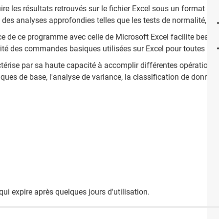
uire les résultats retrouvés sur le fichier Excel sous un format st
des analyses approfondies telles que les tests de normalité, les c
rface de ce programme avec celle de Microsoft Excel facilite beauc
rité des commandes basiques utilisées sur Excel pour toutes ses
térise par sa haute capacité à accomplir différentes opérations 
iques de base, l'analyse de variance, la classification de donnée
 qui expire après quelques jours d'utilisation.