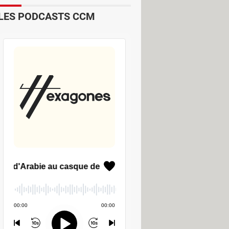
LES PODCASTS CCM
ite bureautique en ligne moderne et
Dictionnaires & Langues
nels
PAO & Publication
PDF
 texte