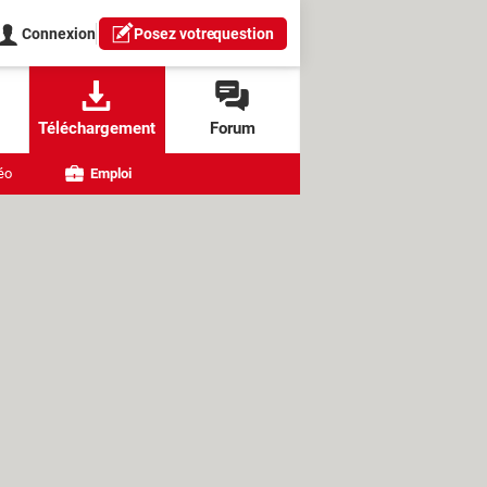
Connexion
Posez votre
question
Téléchargement
Forum
éo
Emploi