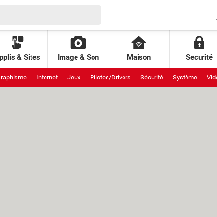
pplis & Sites
Image & Son
Maison
Securité
raphisme
Internet
Jeux
Pilotes/Drivers
Sécurité
Système
Vid