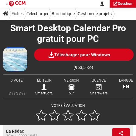
Question
Fiches
Télécharger
Bureautique
Gestion de projets
Smart Desktop Calendar Pro
gratuit pour PC
Télécharger pour Windows
(963,5 Ko)
0 VOTE
ÉDITEUR
VERSION
LICENCE
LANGUE
EN
SmartSoft.
5.7
Shareware
VOTRE ÉVALUATION
La Rédac