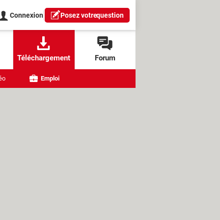
Connexion
Posez votre
question
Téléchargement
Forum
éo
Emploi