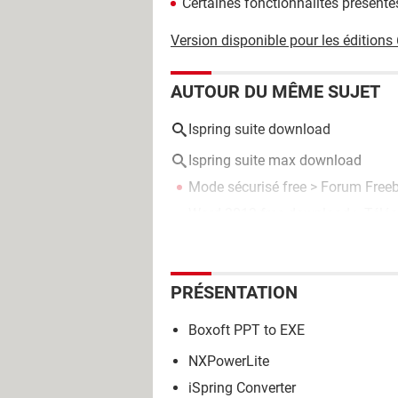
Certaines fonctionnalités présente
Version disponible pour les éditions 
AUTOUR DU MÊME SUJET
Ispring suite download
Ispring suite max download
Mode sécurisé free
>
Forum Free
Word 2013 free download
> Téléc
PRÉSENTATION
Boxoft PPT to EXE
NXPowerLite
iSpring Converter