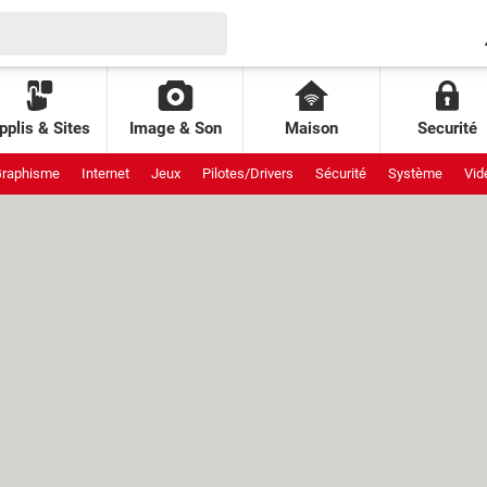
pplis & Sites
Image & Son
Maison
Securité
raphisme
Internet
Jeux
Pilotes/Drivers
Sécurité
Système
Vid