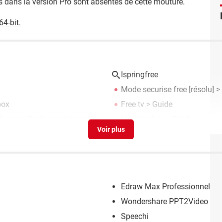
s dans la version Pro sont absentes de cette mouture.
64-bit.
Ispringfree
Mode securise free
[résolu] >
box
Free tv
> Guide
harger - Traitement de texte
Numéro free
> Guide
Edraw Max Professionnel
Wondershare PPT2Video Pro
Speechi