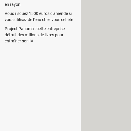
en rayon
Vous risquez 1500 euros d'amende si
proposés par ce dernier,
iSpring
vous utilisez de l'eau chez vous cet été
multimédia tel que vidéos et musique.
Project Panama : cette entreprise
détruit des millions de livres pour
s par iSpring. L'encodage fournira
entraîner son IA
'origine.
ualiser le rendu général grâce à un
i simplifie sa diffusion sur le web.