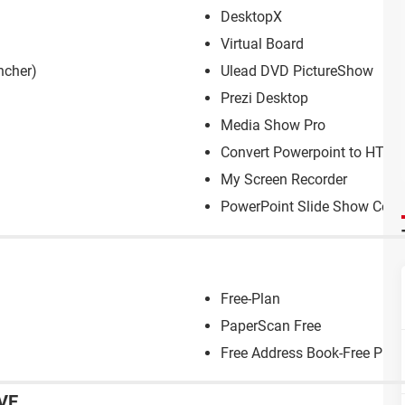
DesktopX
Virtual Board
ncher)
Ulead DVD PictureShow
Prezi Desktop
Media Show Pro
Convert Powerpoint to HTML
My Screen Recorder
PowerPoint Slide Show Conv
Free-Plan
PaperScan Free
Free Address Book-Free Pho
VE