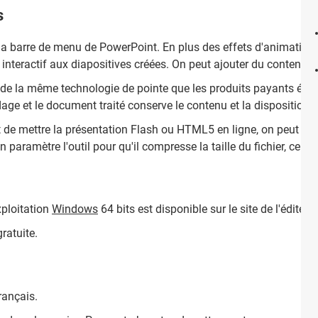
s
 la barre de menu de PowerPoint. En plus des effets d'animation 
interactif aux diapositives créées. On peut ajouter du contenu 
de la même technologie de pointe que les produits payants édité
age et le document traité conserve le contenu et la disposition d
t de mettre la présentation Flash ou HTML5 en ligne, on peut vis
on paramètre l'outil pour qu'il compresse la taille du fichier, ce qu
xploitation
Windows
64 bits est disponible sur le site de l'éditeur.
gratuite.
rançais.