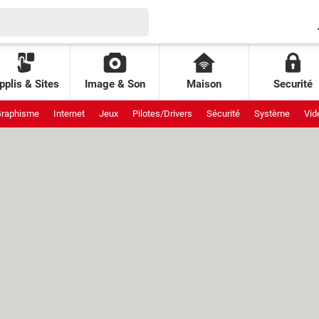
pplis & Sites
Image & Son
Maison
Securité
raphisme
Internet
Jeux
Pilotes/Drivers
Sécurité
Système
Vid