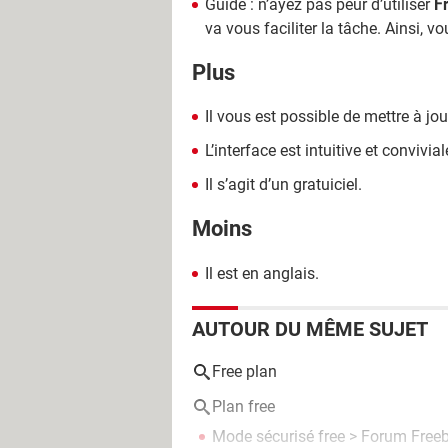
Guide : n’ayez pas peur d’utiliser
F
va vous faciliter la tâche. Ainsi, v
Plus
Il vous est possible de mettre à jou
L’interface est intuitive et convivial
Il s’agit d’un gratuiciel.
Moins
Il est en anglais.
AUTOUR DU MÊME SUJET
Free plan
Plan free
Mode sécurisé free
>
Forum Free