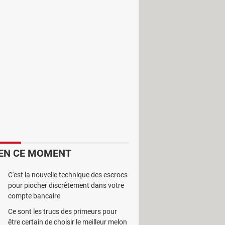
ntreprise. Pour ce faire, il faut
été conçu pour vous aider.
 de manière efficace. Pour cela, il
EN CE MOMENT
activités à faire et aussi des
C'est la nouvelle technique des escrocs
 des types de lettres, de tableaux
pour piocher discrètement dans votre
compte bancaire
ustrer vos objectifs par exemple ou
tre de rédiger un bon plan d’affaire.
Ce sont les trucs des primeurs pour
être certain de choisir le meilleur melon