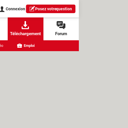
Connexion
Posez votre
question
Téléchargement
Forum
éo
Emploi