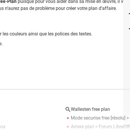
ree-Plan
puisque pour vous aider dans sa mise en œuvre, il vou
ous n’aurez pas de problème pour créer votre plan d’affaire.
r les couleurs ainsi que les polices des textes.
e.
Wallesten free plan
Mode securise free
[résolu] >
box
Arriere plan
>
Forum LibreOff