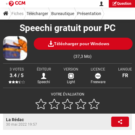
Question
Fiches
Télécharger
Bureautique
Présentation
Speechi gratuit pour PC
Télécharger pour Windows
(37,3 Mo)
3 VOTES
ÉDITEUR
VERSION
LICENCE
LANGUE
3.4 / 5
FR
Speechi
Light
Freeware
VOTRE ÉVALUATION
La Rédac
30 mai 2022 19:57