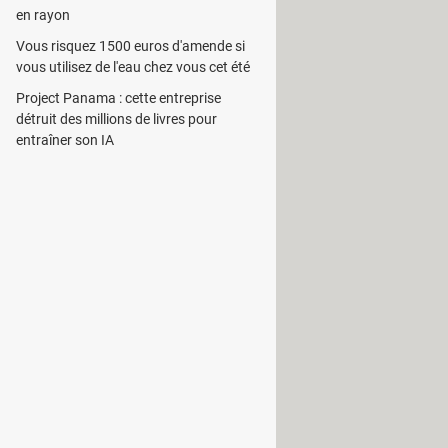
en rayon
réation de fiche par article peut aussi
Vous risquez 1500 euros d'amende si
rès chaque
livraison
, venant du
vous utilisez de l'eau chez vous cet été
 achats, les ventes et les règlements.
Project Panama : cette entreprise
ble selon la législation fiscale en
détruit des millions de livres pour
. Le paramétrage des taxes sur les
entraîner son IA
 ou le TPS/TVH pour le Canada et bien
 Processeur : Pentium III ou
ce graphique. - Facilité de la prise en