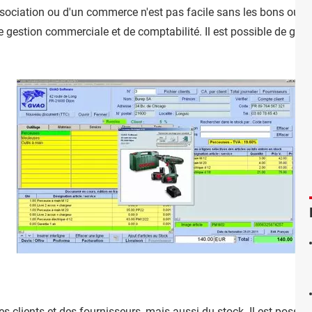
ssociation ou d'un commerce n'est pas facile sans les bons outils
gestion commerciale et de comptabilité. Il est possible de gérer l
des clients et des fournisseurs, mais aussi du stock. Il est possib