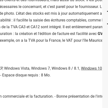
cessaires le concernant, et c'est pareil pour le fournisseur. La c
n de photo. L'état des stocks est mis à jour automatiquement ap
abilité : il facilite la saisie des écritures comptables, comme les
de la TVA CA3 et CA12 sont intégré. Il est entièrement paramétra
uration : la création et l'édition de facture est facilité avec
GVAO
r exemple, on a la TVA pour la France, le VAT pour l'île Maurice
XP, Windows Vista, Windows 7, Windows 8 / 8.1,
Windows 10
. -
 - Espace disque requis : 8 Mo.
n commerciale et la facturation. - Bonne présentation de l'interfa