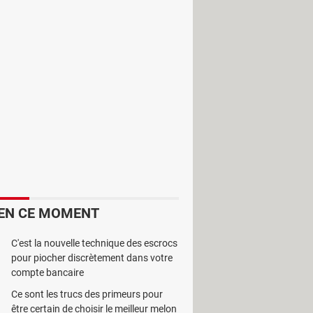
, et
GVAO
peut aider dans ce
es fournisseurs, les clients, le
EN CE MOMENT
C'est la nouvelle technique des escrocs
pour piocher discrètement dans votre
compte bancaire
Ce sont les trucs des primeurs pour
être certain de choisir le meilleur melon
le de créer un nombre illimité de fiche