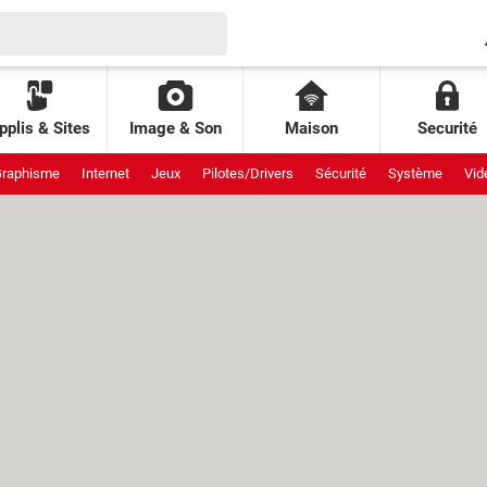
pplis & Sites
Image & Son
Maison
Securité
raphisme
Internet
Jeux
Pilotes/Drivers
Sécurité
Système
Vid