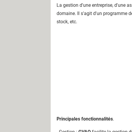
La gestion d'une entreprise, d'une a
domaine. Il s'agit d'un programme de 
stock, etc.
Principales fonctionnalités
.
- Gestion :
GVAO
facilite la gestion 