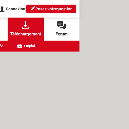
Connexion
Posez votre
question
Téléchargement
Forum
éo
Emploi