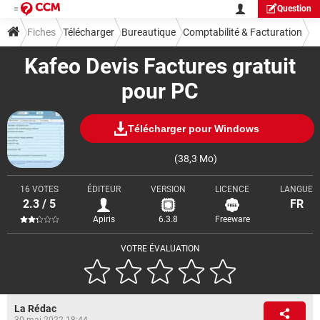
Question
Fiches
Télécharger
Bureautique
Comptabilité & Facturation
Kafeo Devis Factures gratuit
pour PC
Télécharger pour Windows
(38,3 Mo)
16 VOTES
ÉDITEUR
VERSION
LICENCE
LANGUE
2.3 / 5
FR
Apiris
6.3.8
Freeware
VOTRE ÉVALUATION
La Rédac