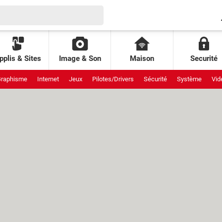
pplis & Sites
Image & Son
Maison
Securité
raphisme
Internet
Jeux
Pilotes/Drivers
Sécurité
Système
Vid