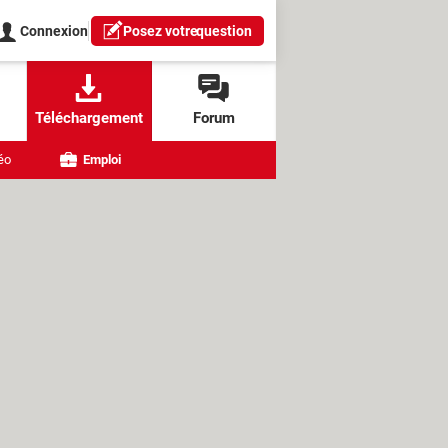
Connexion
Posez votre
question
Téléchargement
Forum
éo
Emploi