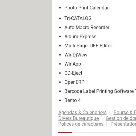
Photo Print Calendar
Tri-CATALOG
Auto Macro Recorder
Album Express
Multi-Page TIFF Editor
WinDjView
WinApp
CD-Eject
OpenERP
Barcode Label Printing Softwar
Bento 4
Agendas & Calendriers
Bourse & 
Divers Bureautique
Gestion de d
Polices de caractères
Présentatio