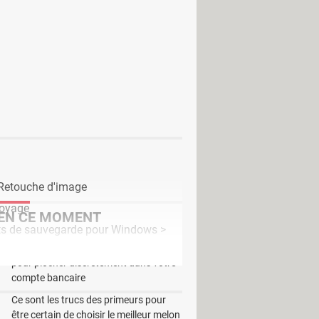
 vos nombreuses tâches. Desormais,
. De nombreux signaux sonores sont
-vous, vos dates ou événement
 paramètres selon vos besoins comme
nomiser un temps considérable sur
 Retouche d'image
toyage
EN CE MOMENT
uits de sauvegarde pour Windows
>
C'est la nouvelle technique des escrocs
pour piocher discrètement dans votre
compte bancaire
Ce sont les trucs des primeurs pour
être certain de choisir le meilleur melon