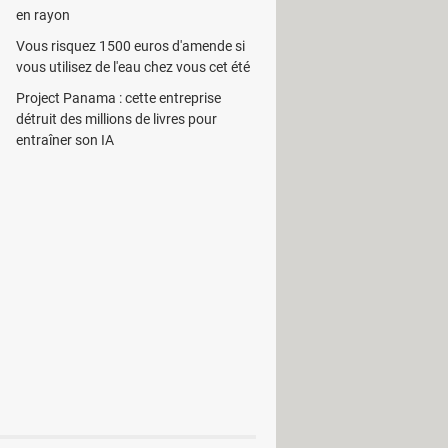
en rayon
Vous risquez 1500 euros d'amende si
vous utilisez de l'eau chez vous cet été
Project Panama : cette entreprise
détruit des millions de livres pour
entraîner son IA
Dictionnaires & Langues
nels
PAO & Publication
PDF
 texte