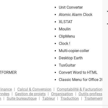
Unit Converter
Atomic Alarm Clock
XLSTAT
Moulin
ClipMenu
Clock !
Multi-copier-coller
Desktop Earth
TuxGuitar
e TFORMER
Convert Word to HTML
Classic Menu for Office 2007
Finance
Calcul & Conversion
Comptabilité & Facturation
onnées
Gestion de projets
Organisation
Outils profession
n
Suite bureautique
Tableur
Traduction
Traitement de