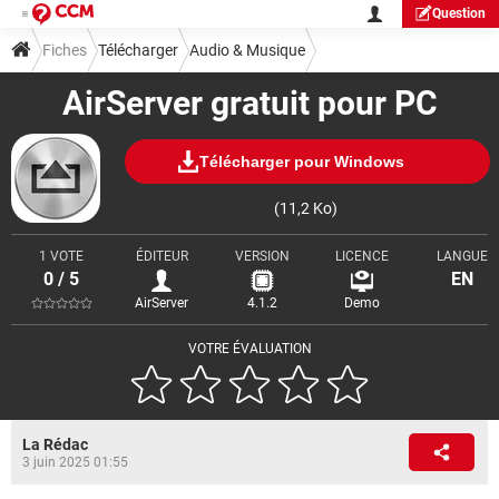
Question
Fiches
Télécharger
Audio & Musique
AirServer gratuit pour PC
Télécharger pour Windows
(11,2 Ko)
1 VOTE
ÉDITEUR
VERSION
LICENCE
LANGUE
0 / 5
EN
AirServer
4.1.2
Demo
VOTRE ÉVALUATION
La Rédac
3 juin 2025 01:55